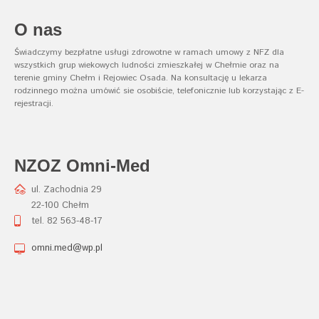
O nas
Świadczymy bezpłatne usługi zdrowotne w ramach umowy z NFZ dla
wszystkich grup wiekowych ludności zmieszkałej w Chełmie oraz na
terenie gminy Chełm i Rejowiec Osada. Na konsultację u lekarza
rodzinnego można umówić sie osobiście, telefonicznie lub korzystając z E-
rejestracji.
NZOZ Omni-Med
ul. Zachodnia 29
22-100 Chełm
tel. 82 563-48-17
omni.med@wp.pl